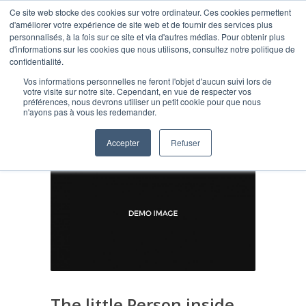
Ce site web stocke des cookies sur votre ordinateur. Ces cookies permettent
d'améliorer votre expérience de site web et de fournir des services plus
personnalisés, à la fois sur ce site et via d'autres médias. Pour obtenir plus
d'informations sur les cookies que nous utilisons, consultez notre politique de
confidentialité.
Vos informations personnelles ne feront l'objet d'aucun suivi lors de
Blog
votre visite sur notre site. Cependant, en vue de respecter vos
préférences, nous devrons utiliser un petit cookie pour que nous
n'ayons pas à vous les redemander.
Accepter
Refuser
The little Person inside