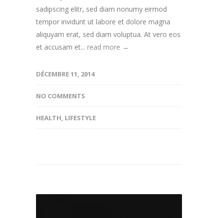
sadipscing elitr, sed diam nonumy eirmod
tempor invidunt ut labore et dolore magna
aliquyam erat, sed diam voluptua. At vero eos
et accusam et...
read more →
DÉCEMBRE 11, 2014
NO COMMENTS
HEALTH
,
LIFESTYLE