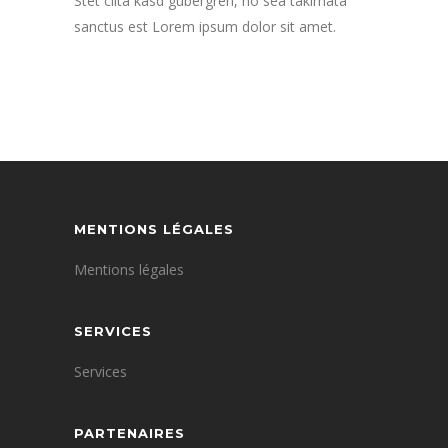
Stet clita kasd gubergren, no sea takimata
sanctus est Lorem ipsum dolor sit amet.
MENTIONS LÉGALES
Mentions légales
SERVICES
Services
PARTENAIRES